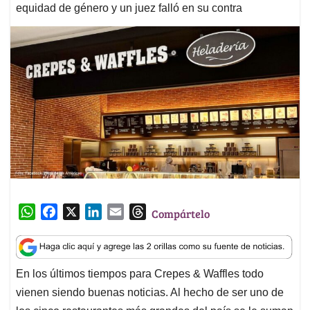
equidad de género y un juez falló en su contra
W
F
X
L
E
T
Compártelo
h
a
i
m
h
a
c
n
a
r
t
e
k
i
e
En los últimos tiempos para Crepes & Waffles todo
s
b
e
l
a
vienen siendo buenas noticias. Al hecho de ser uno de
A
o
d
d