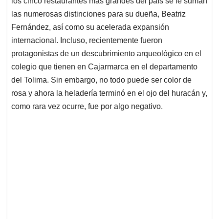
p
o
I
s
los cinco restaurantes más grandes del país se le suman
p
k
n
las numerosas distinciones para su dueña, Beatriz
Fernández, así como su acelerada expansión
internacional. Incluso, recientemente fueron
protagonistas de un descubrimiento arqueológico en el
colegio que tienen en Cajarmarca en el departamento
del Tolima. Sin embargo, no todo puede ser color de
rosa y ahora la heladería terminó en el ojo del huracán y,
como rara vez ocurre, fue por algo negativo.