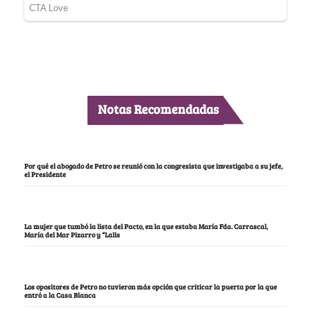
Notas Recomendadas
Por qué el abogado de Petro se reunió con la congresista que investigaba a su jefe,
el Presidente
La mujer que tumbó la lista del Pacto, en la que estaba María Fda. Carrascal,
María del Mar Pizarro y “Lalis
Los opositores de Petro no tuvieron más opción que criticar la puerta por la que
entró a la Casa Blanca