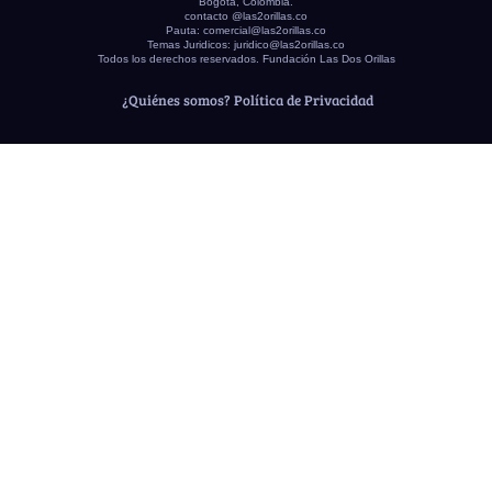
Bogotá, Colombia.
contacto @las2orillas.co
Pauta:
comercial@las2orillas.co
Temas Juridicos:
juridico@las2orillas.co
Todos los derechos reservados. Fundación Las Dos Orillas
¿Quiénes somos?
Política de Privacidad