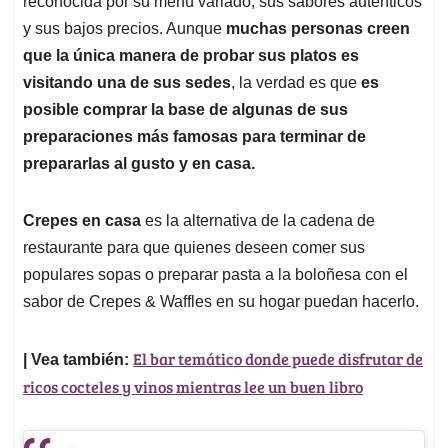
p
o
I
s
reconocida por su menú variado, sus sabores auténticos
p
k
n
y sus bajos precios. Aunque
muchas personas creen
que la única manera de probar sus platos es
visitando una de sus sedes
, la verdad es que
es
posible comprar la base de algunas de sus
preparaciones más famosas para terminar de
prepararlas al gusto y en casa.
Crepes en casa
es la alternativa de la cadena de
restaurante para que quienes deseen comer sus
populares sopas o preparar pasta a la boloñesa con el
sabor de Crepes & Waffles en su hogar puedan hacerlo.
El bar temático donde puede disfrutar de
| Vea también:
ricos cocteles y vinos mientras lee un buen libro