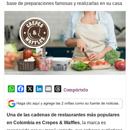
base de preparaciones famosas y realizarlas en su casa
W
F
X
L
E
T
Compártelo
h
a
i
m
h
a
c
n
a
r
t
e
k
i
e
Una de las cadenas de restaurantes más populares
s
b
e
l
a
en Colombia es Crepes & Waffles
, la marca es
A
o
d
d