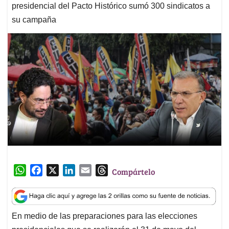
presidencial del Pacto Histórico sumó 300 sindicatos a
su campaña
W
F
X
L
E
T
Compártelo
h
a
i
m
h
a
c
n
a
r
t
e
k
i
e
En medio de las preparaciones para las elecciones
s
b
e
l
a