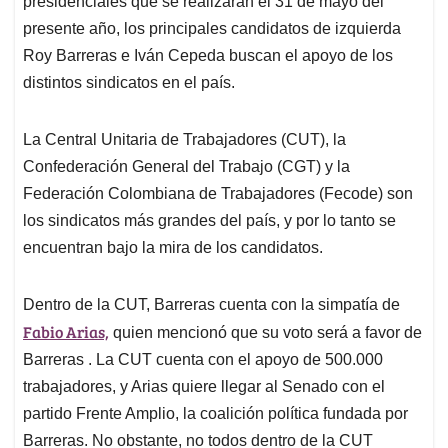
presidenciales que se realizarán el 31 de mayo del
A
o
d
d
p
o
I
s
presente año, los principales candidatos de izquierda
p
k
n
Roy Barreras e Iván Cepeda buscan el apoyo de los
distintos sindicatos en el país.
La Central Unitaria de Trabajadores (CUT), la
Confederación General del Trabajo (CGT) y la
Federación Colombiana de Trabajadores (Fecode) son
los sindicatos más grandes del país, y por lo tanto se
encuentran bajo la mira de los candidatos.
Dentro de la CUT, Barreras cuenta con la simpatía de
Fabio Arias,
quien mencionó que su voto será a favor de
Barreras . La CUT cuenta con el apoyo de 500.000
trabajadores, y Arias quiere llegar al Senado con el
partido Frente Amplio, la coalición política fundada por
Barreras. No obstante, no todos dentro de la CUT