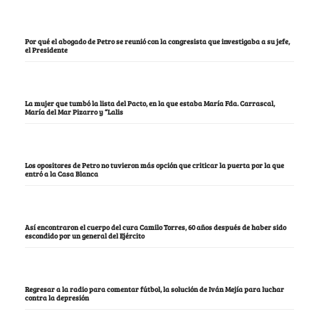
Por qué el abogado de Petro se reunió con la congresista que investigaba a su jefe,
el Presidente
La mujer que tumbó la lista del Pacto, en la que estaba María Fda. Carrascal,
María del Mar Pizarro y “Lalis
Los opositores de Petro no tuvieron más opción que criticar la puerta por la que
entró a la Casa Blanca
Así encontraron el cuerpo del cura Camilo Torres, 60 años después de haber sido
escondido por un general del Ejército
Regresar a la radio para comentar fútbol, la solución de Iván Mejía para luchar
contra la depresión