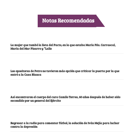
Notas Recomendadas
La mujer que tumbó la lista del Pacto, en la que estaba María Fda. Carrascal,
María del Mar Pizarro y “Lalis
Los opositores de Petro no tuvieron más opción que criticar la puerta por la que
entró a la Casa Blanca
Así encontraron el cuerpo del cura Camilo Torres, 60 años después de haber sido
escondido por un general del Ejército
Regresar a la radio para comentar fútbol, la solución de Iván Mejía para luchar
contra la depresión