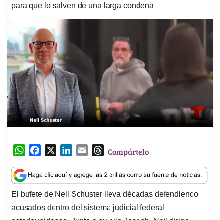
para que lo salven de una larga condena
W
F
X
L
E
T
Compártelo
h
a
i
m
h
a
c
n
a
r
t
e
k
i
e
El bufete de Neil Schuster lleva décadas defendiendo
s
b
e
l
a
acusados dentro del sistema judicial federal
A
o
d
d