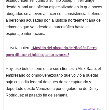
p
o
I
s
estadounidense. Junto a su hijo Joseph, Neil dirige
p
k
n
desde Miami una oficina especializada en lo que pocos
abogados se atreven a hacer con consistencia: defender
a personas acusadas por la justicia norteamericana de
crímenes que van desde el narcotráfico hasta el
espionaje internacional.
¿Movida del abogado de Nicolás Petro
| Lea también:
para dilatar el juicio que no avanza?
Hoy, ese bufete tiene entre sus clientes a Alex Saab, el
empresario colombo-venezolano que volvió a quedar
bajo custodia federal después de ser capturado y
deportado desde Venezuela por el gobierno de Delsy
Rodríguez el pasado fin de semana.