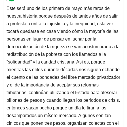
t
e
k
i
e
Este será uno de los primero de mayo más raros de
s
b
e
l
a
nuestra historia porque después de tantos años de salir
A
o
d
d
p
o
I
s
a protestar contra la injusticia y la inequidad, esta vez
p
k
n
tocará quedarse en casa viendo cómo la mayoría de las
personas en lugar de pensar en luchar por la
democratización de la riqueza se van acostumbrado a la
redistribución de la pobreza con los llamados a la
“solidaridad” y la caridad cristiana. Así es, porque
mientras las elites durante décadas nos siguen echando
el cuento de las bondades del libre mercado privatizador
y el de la importancia de aceptar sus reformas
tributarias, continúan utilizando el Estado para atesorar
billones de pesos y cuando llegan los periodos de crisis,
entonces sacan pecho porque un día le tiran a los
desamparados un mísero mercado. Algunos son tan
cínicos que ponen tres pesos, organizan colectas con el