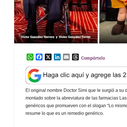
W
F
X
L
E
T
Compártelo
h
a
i
m
h
a
c
n
a
r
t
e
k
i
e
s
b
e
l
a
A
o
d
d
El original nombre Doctor Simi que le surgió a su
p
o
I
s
montado sobre la abreviatura de las farmacias Las
p
k
n
genéricos que promueven con el slogan “Lo mismo 
resume lo que es un remedio genérico.