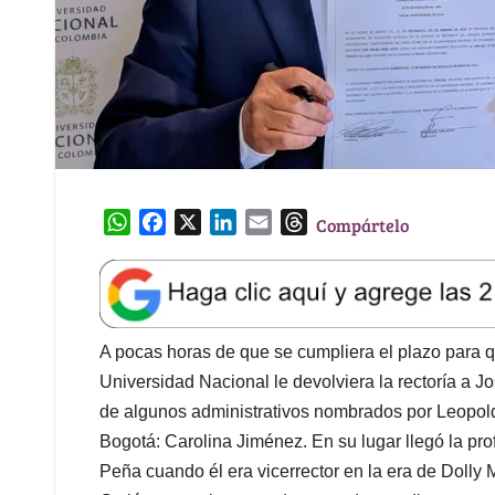
W
F
X
L
E
T
Compártelo
h
a
i
m
h
a
c
n
a
r
t
e
k
i
e
s
b
e
l
a
A
o
d
d
A pocas horas de que se cumpliera el plazo para q
p
o
I
s
Universidad Nacional le devolviera la rectoría a 
p
k
n
de algunos administrativos nombrados por Leopoldo
Bogotá: Carolina Jiménez. En su lugar llegó la pr
Peña cuando él era vicerrector en la era de Dolly M