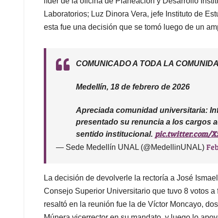
líder de la oficina de Planeación y Desarrollo Inst
Laboratorios; Luz Dinora Vera, jefe Instituto de E
esta fue una decisión que se tomó luego de un ampl
COMUNICADO A TODA LA COMUNIDA
Medellín, 18 de febrero de 2026
Apreciada comunidad universitaria: In
presentado su renuncia a los cargos 
pic.twitter.com/
sentido institucional.
Feb
— Sede Medellín UNAL (@MedellinUNAL)
La decisión de devolverle la rectoría a José Ismae
Consejo Superior Universitario que tuvo 8 votos a
resaltó en la reunión fue la de Víctor Moncayo, d
Múnera vicerrector en su mandato, y luego lo apoyó