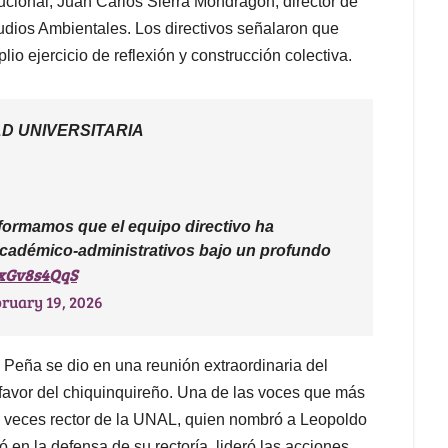
itucional; Juan Carlos Sierra Mondragón, director de
studios Ambientales. Los directivos señalaron que
io ejercicio de reflexión y construcción colectiva.
D UNIVERSITARIA
formamos que el equipo directivo ha
académico-administrativos bajo un profundo
XxGv8s4QqS
ruary 19, 2026
l Peña se dio en una reunión extraordinaria del
 favor del chiquinquireño. Una de las voces que más
os veces rector de la UNAL, quien nombró a Leopoldo
 en la defensa de su rectoría, lideró las acciones