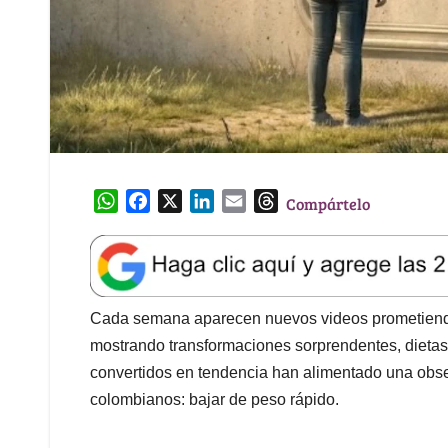
W
F
X
L
E
T
Compártelo
h
a
i
m
h
a
c
n
a
r
t
e
k
i
e
s
b
e
l
a
A
o
d
d
Cada semana aparecen nuevos videos prometiendo 
p
o
I
s
mostrando transformaciones sorprendentes, dieta
p
k
n
convertidos en tendencia han alimentado una obse
colombianos: bajar de peso rápido.