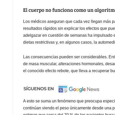
El cuerpo no funciona como un algorit
Los médicos aseguran que cada vez llegan más pa
resultados rápidos sin explicar los efectos que p
adelgazar en cuestión de semanas ha impulsado el
dietas restrictivas y, en algunos casos, la automed
Las consecuencias pueden ser considerables. Entr
de masa muscular, alteraciones hormonales, desace
el conocido efecto rebote, que lleva a recuperar b
A esto se suma un fenómeno que preocupa especia
continúan viendo el peso únicamente desde una pe
estiman que cerca del 70 % de los pacientes busc