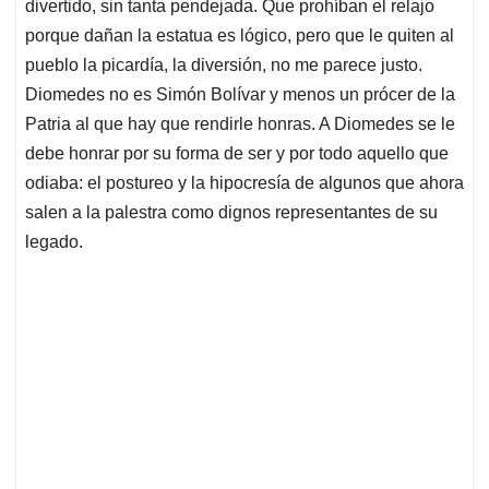
divertido, sin tanta pendejada. Que prohíban el relajo
A
o
d
d
p
o
I
s
porque dañan la estatua es lógico, pero que le quiten al
p
k
n
pueblo la picardía, la diversión, no me parece justo.
Diomedes no es Simón Bolívar y menos un prócer de la
Patria al que hay que rendirle honras. A Diomedes se le
debe honrar por su forma de ser y por todo aquello que
odiaba: el postureo y la hipocresía de algunos que ahora
salen a la palestra como dignos representantes de su
legado.