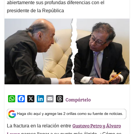
abiertamente sus profundas diferencias con el
presidente de la República
W
F
X
L
E
T
Compártelo
h
a
i
m
h
a
c
n
a
r
t
e
k
i
e
Gustavo Petro y Álvaro
La fractura en la relación entre
s
b
e
l
a
Leyva