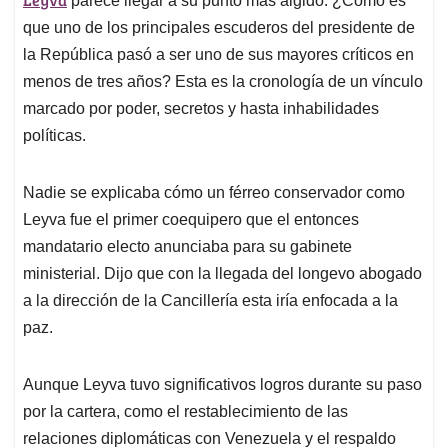
A
o
d
d
parece llegar a su punto más álgido. ¿Cómo es
p
o
I
s
que uno de los principales escuderos del presidente de
p
k
n
la República pasó a ser uno de sus mayores críticos en
menos de tres años? Esta es la cronología de un vínculo
marcado por poder, secretos y hasta inhabilidades
políticas.
Nadie se explicaba cómo un férreo conservador como
Leyva fue el primer coequipero que el entonces
mandatario electo anunciaba para su gabinete
ministerial. Dijo que con la llegada del longevo abogado
a la dirección de la Cancillería esta iría enfocada a la
paz.
Aunque Leyva tuvo significativos logros durante su paso
por la cartera, como el restablecimiento de las
relaciones diplomáticas con Venezuela y el respaldo