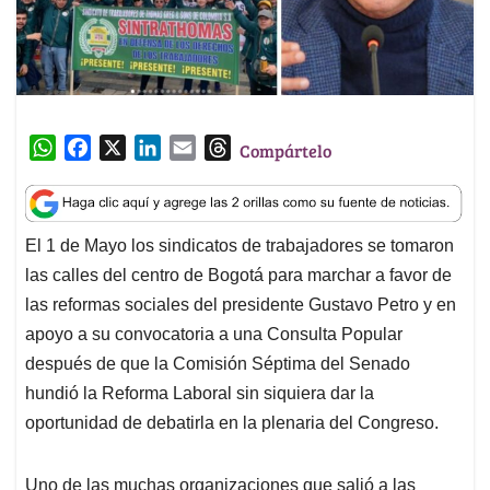
W
F
X
L
E
T
Compártelo
h
a
i
m
h
a
c
n
a
r
t
e
k
i
e
El 1 de Mayo los sindicatos de trabajadores se tomaron
s
b
e
l
a
las calles del centro de Bogotá para marchar a favor de
A
o
d
d
p
o
I
s
las reformas sociales del presidente Gustavo Petro y en
p
k
n
apoyo a su convocatoria a una Consulta Popular
después de que la Comisión Séptima del Senado
hundió la Reforma Laboral sin siquiera dar la
oportunidad de debatirla en la plenaria del Congreso.
Uno de las muchas organizaciones que salió a las