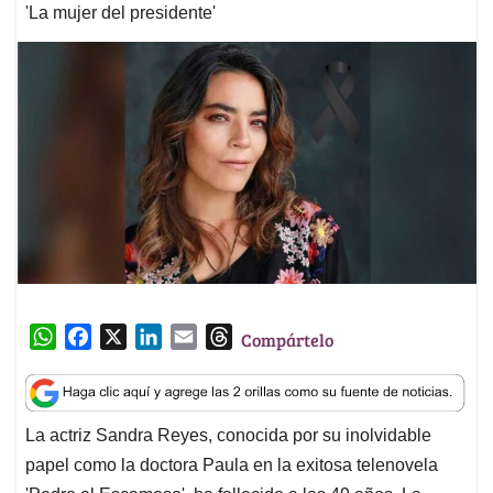
'La mujer del presidente'
W
F
X
L
E
T
Compártelo
h
a
i
m
h
a
c
n
a
r
t
e
k
i
e
La actriz Sandra Reyes, conocida por su inolvidable
s
b
e
l
a
papel como la doctora Paula en la exitosa telenovela
A
o
d
d