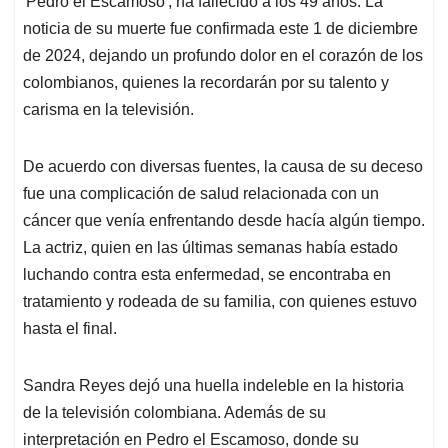
p
o
I
s
'Pedro el Escamoso', ha fallecido a los 49 años. La
p
k
n
noticia de su muerte fue confirmada este 1 de diciembre
de 2024, dejando un profundo dolor en el corazón de los
colombianos, quienes la recordarán por su talento y
carisma en la televisión.
De acuerdo con diversas fuentes, la causa de su deceso
fue una complicación de salud relacionada con un
cáncer que venía enfrentando desde hacía algún tiempo.
La actriz, quien en las últimas semanas había estado
luchando contra esta enfermedad, se encontraba en
tratamiento y rodeada de su familia, con quienes estuvo
hasta el final.
Sandra Reyes dejó una huella indeleble en la historia
de la televisión colombiana. Además de su
interpretación en Pedro el Escamoso, donde su