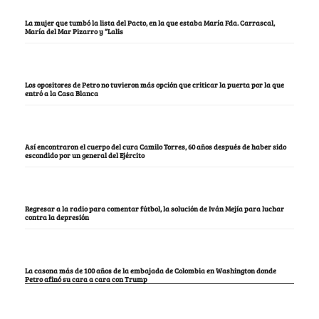
La mujer que tumbó la lista del Pacto, en la que estaba María Fda. Carrascal,
María del Mar Pizarro y “Lalis
Los opositores de Petro no tuvieron más opción que criticar la puerta por la que
entró a la Casa Blanca
Así encontraron el cuerpo del cura Camilo Torres, 60 años después de haber sido
escondido por un general del Ejército
Regresar a la radio para comentar fútbol, la solución de Iván Mejía para luchar
contra la depresión
La casona más de 100 años de la embajada de Colombia en Washington donde
Petro afinó su cara a cara con Trump