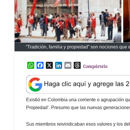
“Tradición, familia y propiedad” son nociones que
W
F
X
L
E
T
Compártelo
h
a
i
m
h
a
c
n
a
r
t
e
k
i
e
s
b
e
l
a
A
o
d
d
Existió en Colombia una corriente o agrupación qu
p
o
I
s
Propiedad’. Presumo que las nuevas generaciones 
p
k
n
Sus miembros reivindicaban esos valores y los de