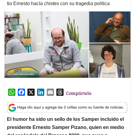
tio Ernesto hacía chistes con su tragedia politica
W
F
X
L
E
T
Compártelo
h
a
i
m
h
a
c
n
a
r
t
e
k
i
e
El humor ha sido un sello de los Samper incluido el
s
b
e
l
a
presidente Ernesto Samper Pizano, quien en medio
A
o
d
d