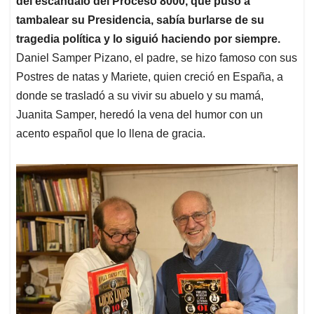
p
o
I
s
del escándalo del Proceso 8000, que puso a
p
k
n
tambalear su Presidencia, sabía burlarse de su
tragedia política y lo siguió haciendo por siempre.
Daniel Samper Pizano, el padre, se hizo famoso con sus
Postres de natas y Mariete, quien creció en España, a
donde se trasladó a su vivir su abuelo y su mamá,
Juanita Samper, heredó la vena del humor con un
acento español que lo llena de gracia.