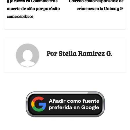
y jacuzzis en Colombia tras
Caicedo como responsable de
muerte de niña por parásito
crímenes en la Unimag
come cerebros
Por
Stella Ramirez G.