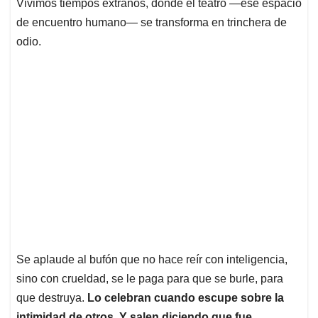
p
o
I
s
Vivimos tiempos extraños, donde el teatro —ese espacio
p
k
n
de encuentro humano— se transforma en trinchera de
odio.
Se aplaude al bufón que no hace reír con inteligencia,
sino con crueldad, se le paga para que se burle, para
que destruya.
Lo celebran cuando escupe sobre la
intimidad de otros. Y salen diciendo que fue