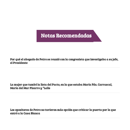
Notas Recomendadas
Por qué el abogado de Petro se reunió con la congresista que investigaba a su jefe,
el Presidente
La mujer que tumbó la lista del Pacto, en la que estaba María Fda. Carrascal,
María del Mar Pizarro y “Lalis
Los opositores de Petro no tuvieron más opción que criticar la puerta por la que
entró a la Casa Blanca