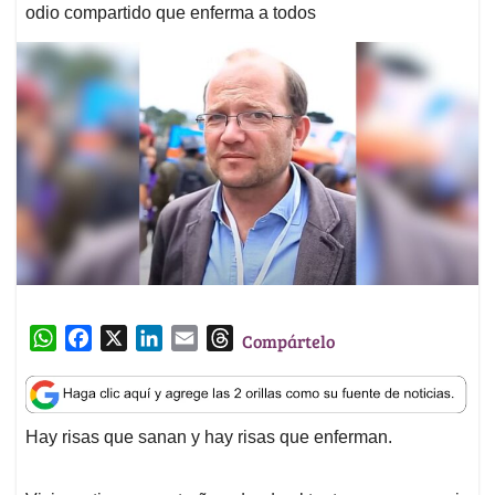
odio compartido que enferma a todos
W
F
X
L
E
T
Compártelo
h
a
i
m
h
a
c
n
a
r
t
e
k
i
e
Hay risas que sanan y hay risas que enferman.
s
b
e
l
a
A
o
d
d