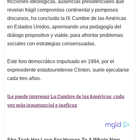
fricciones ideológicas, ausencias presidenciales que
A
o
d
d
p
o
I
s
revelan frágil compromiso continental y pomposos
p
k
n
discursos, ha concluido la IX Cumbre de las Américas
en Estados Unidos, apremiando una pedagogía del
diálogo propositivo y viable, para afrontar problemas
sociales con estrategias consensuadas.
Este foro democrático impulsado en 1994, por el
expresidente estadounidense Clinton, suele ejecutarse
cada tres años.
Le puede interesar La Cumbre de las Américas, cada
|
vez más insustancial e ineficaz