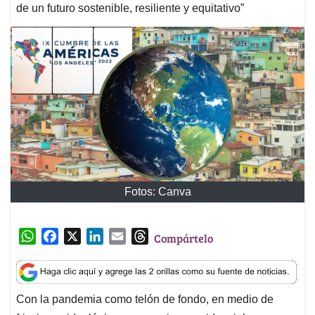
de un futuro sostenible, resiliente y equitativo”
Fotos: Canva
W
F
X
L
E
T
Compártelo
h
a
i
m
h
a
c
n
a
r
t
e
k
i
e
Con la pandemia como telón de fondo, en medio de
s
b
e
l
a