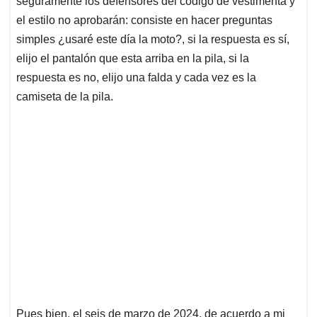
p
o
I
s
seguramente los defensores del código de vestimenta y
p
k
n
el estilo no aprobarán: consiste en hacer preguntas
simples ¿usaré este día la moto?, si la respuesta es sí,
elijo el pantalón que esta arriba en la pila, si la
respuesta es no, elijo una falda y cada vez es la
camiseta de la pila.
Pues bien, el seis de marzo de 2024, de acuerdo a mi