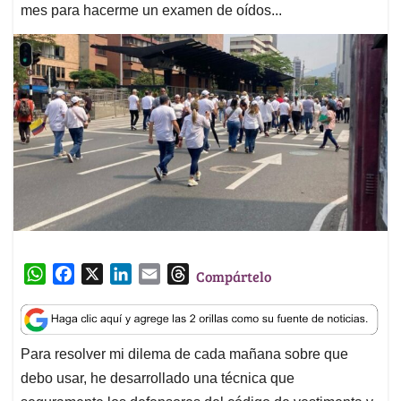
mes para hacerme un examen de oídos...
W
F
X
L
E
T
Compártelo
h
a
i
m
h
a
c
n
a
r
t
e
k
i
e
Para resolver mi dilema de cada mañana sobre que
s
b
e
l
a
debo usar, he desarrollado una técnica que
A
o
d
d