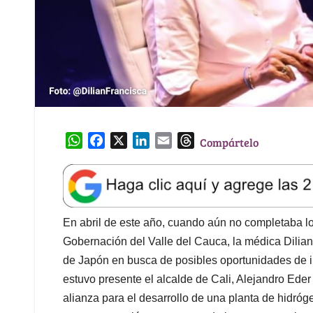
W
F
X
L
E
T
Compártelo
h
a
i
m
h
a
c
n
a
r
t
e
k
i
e
s
b
e
l
a
A
o
d
d
En abril de este año, cuando aún no completaba l
p
o
I
s
Gobernación del Valle del Cauca, la médica Dilian
p
k
n
de Japón en busca de posibles oportunidades de i
estuvo presente el alcalde de Cali, Alejandro Eder
alianza para el desarrollo de una planta de hidró