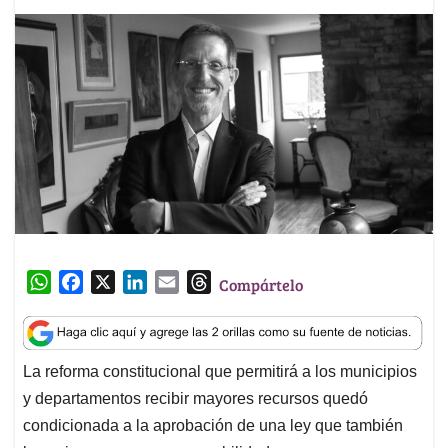
W
F
X
L
E
T
Compártelo
h
a
i
m
h
a
c
n
a
r
t
e
k
i
e
La reforma constitucional que permitirá a los municipios
s
b
e
l
a
y departamentos recibir mayores recursos quedó
A
o
d
d
p
o
I
s
condicionada a la aprobación de una ley que también