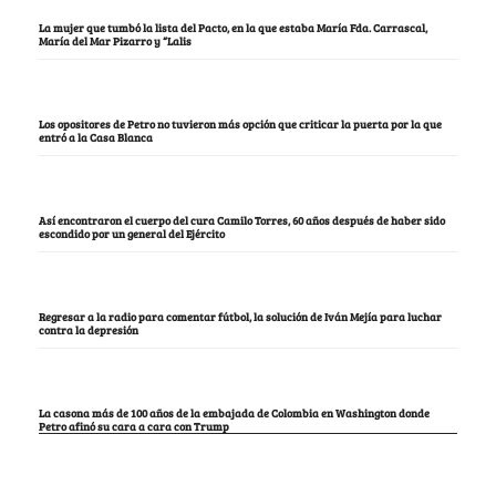
La mujer que tumbó la lista del Pacto, en la que estaba María Fda. Carrascal,
María del Mar Pizarro y “Lalis
Los opositores de Petro no tuvieron más opción que criticar la puerta por la que
entró a la Casa Blanca
Así encontraron el cuerpo del cura Camilo Torres, 60 años después de haber sido
escondido por un general del Ejército
Regresar a la radio para comentar fútbol, la solución de Iván Mejía para luchar
contra la depresión
La casona más de 100 años de la embajada de Colombia en Washington donde
Petro afinó su cara a cara con Trump