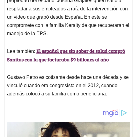
p
o
I
s
propiedad del español Joseba Grajales quien salio a
p
k
n
respladar a sus empleados a raíz de la intervención con
un video que grabó desde España. En este se
compromete con la familia Keralty de que recuperaran el
manejo de la EPS.
El español que sin saber de salud compró
Lea también:
Sanitas con la que facturaba $9 billones al año
Gustavo Petro es cotizante desde hace una década y se
vinculó cuando era congresista en el 2012, cuando
además colocó a su familia como beneficiaria.