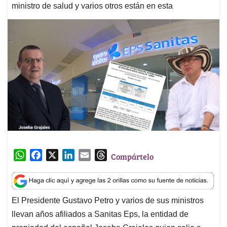
ministro de salud y varios otros están en esta
W
F
X
L
E
T
Compártelo
h
a
i
m
h
a
c
n
a
r
t
e
k
i
e
El Presidente Gustavo Petro y varios de sus ministros
s
b
e
l
a
llevan años afiliados a Sanitas Eps, la entidad de
A
o
d
d