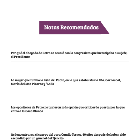
Notas Recomendadas
Por qué el abogado de Petro se reunió con la congresista que investigaba a su jefe,
el Presidente
La mujer que tumbó la lista del Pacto, en la que estaba María Fda. Carrascal,
María del Mar Pizarro y “Lalis
Los opositores de Petro no tuvieron más opción que criticar la puerta por la que
entró a la Casa Blanca
Así encontraron el cuerpo del cura Camilo Torres, 60 años después de haber sido
escondido por un general del Ejército