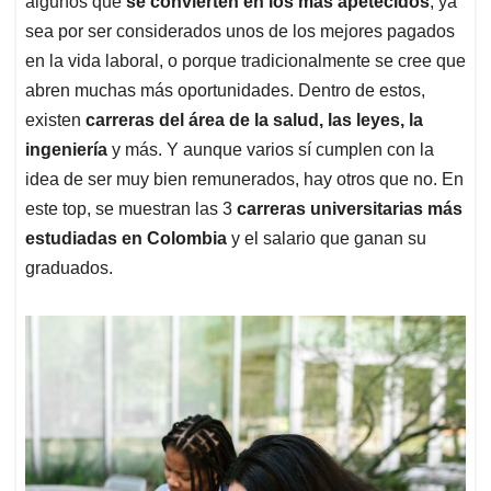
p
o
I
s
algunos que
se convierten en los más apetecidos
, ya
p
k
n
sea por ser considerados unos de los mejores pagados
en la vida laboral, o porque tradicionalmente se cree que
abren muchas más oportunidades. Dentro de estos,
existen
carreras del área de la salud, las leyes, la
ingeniería
y más. Y aunque varios sí cumplen con la
idea de ser muy bien remunerados, hay otros que no. En
este top, se muestran las 3
carreras universitarias más
estudiadas en Colombia
y el salario que ganan su
graduados.