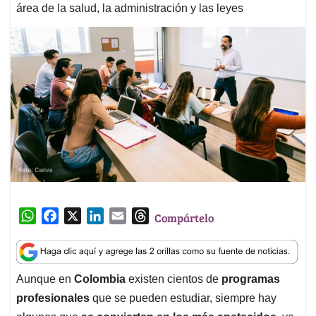
área de la salud, la administración y las leyes
W
F
X
L
E
T
Compártelo
h
a
i
m
h
a
c
n
a
r
t
e
k
i
e
Aunque en
Colombia
existen cientos de
programas
s
b
e
l
a
profesionales
que se pueden estudiar, siempre hay
A
o
d
d