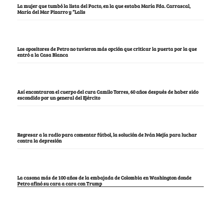
La mujer que tumbó la lista del Pacto, en la que estaba María Fda. Carrascal,
María del Mar Pizarro y “Lalis
Los opositores de Petro no tuvieron más opción que criticar la puerta por la que
entró a la Casa Blanca
Así encontraron el cuerpo del cura Camilo Torres, 60 años después de haber sido
escondido por un general del Ejército
Regresar a la radio para comentar fútbol, la solución de Iván Mejía para luchar
contra la depresión
La casona más de 100 años de la embajada de Colombia en Washington donde
Petro afinó su cara a cara con Trump