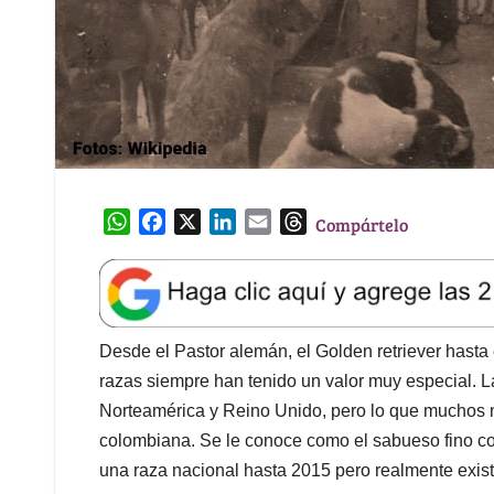
W
F
X
L
E
T
Compártelo
h
a
i
m
h
a
c
n
a
r
t
e
k
i
e
s
b
e
l
a
A
o
d
d
Desde el Pastor alemán, el Golden retriever hasta
p
o
I
s
razas siempre han tenido un valor muy especial. 
p
k
n
Norteamérica y Reino Unido, pero lo que muchos n
colombiana. Se le conoce como el sabueso fino c
una raza nacional hasta 2015 pero realmente exis