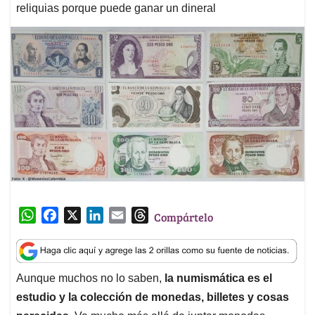
reliquias porque puede ganar un dineral
W
F
X
L
E
T
Compártelo
h
a
i
m
h
a
c
n
a
r
t
e
k
i
e
Aunque muchos no lo saben,
la numismática es el
s
b
e
l
a
estudio y la colección de monedas, billetes y cosas
A
o
d
d