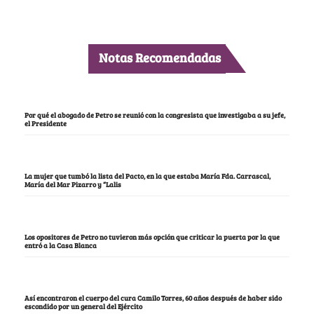
Notas Recomendadas
Por qué el abogado de Petro se reunió con la congresista que investigaba a su jefe,
el Presidente
La mujer que tumbó la lista del Pacto, en la que estaba María Fda. Carrascal,
María del Mar Pizarro y “Lalis
Los opositores de Petro no tuvieron más opción que criticar la puerta por la que
entró a la Casa Blanca
Así encontraron el cuerpo del cura Camilo Torres, 60 años después de haber sido
escondido por un general del Ejército