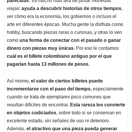
p
o
I
s
parecidas.
Va mucho más allá de juntar monedas
p
k
n
viejas:
ayuda a descubrir historias de otros tiempos
,
ver cómo era la economía, los gobiernos o incluso el
arte en diferentes épocas. Mucha gente la disfruta como
hobby, buscando piezas raras o curiosas, y otras lo ven
como
una forma de conectar con el pasado o ganar
dinero con piezas muy únicas.
Por eso le contamos
cuál es el billete colombiano antiguo por el que
pagarían hasta 13 millones de pesos.
Así mismo,
el valor de ciertos billetes puede
incrementarse con el paso del tiempo,
especialmente
cuando se trata de ejemplares poco comunes que
resultan difíciles de encontrar.
Esta rareza los convierte
en objetos codiciados
, sobre todo si se conservan en
excelente estado, sin señales de uso ni deterioro.
Además,
el atractivo que una pieza pueda generar