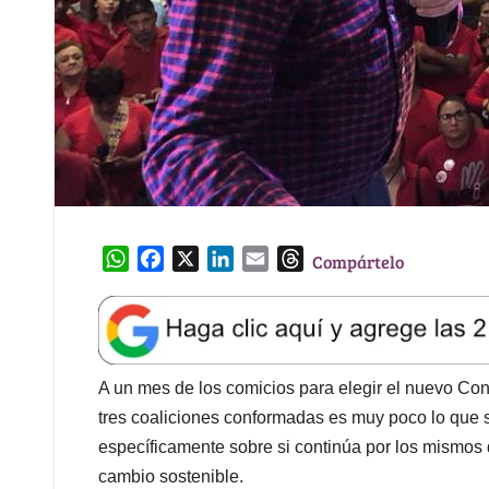
W
F
X
L
E
T
Compártelo
h
a
i
m
h
a
c
n
a
r
t
e
k
i
e
s
b
e
l
a
A
o
d
d
A un mes de los comicios para elegir el nuevo Cong
p
o
I
s
tres coaliciones conformadas es muy poco lo que se
p
k
n
específicamente sobre si continúa por los mismos 
cambio sostenible.