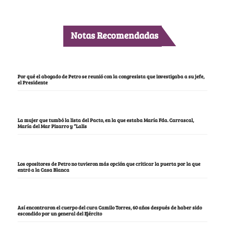
Notas Recomendadas
Por qué el abogado de Petro se reunió con la congresista que investigaba a su jefe,
el Presidente
La mujer que tumbó la lista del Pacto, en la que estaba María Fda. Carrascal,
María del Mar Pizarro y “Lalis
Los opositores de Petro no tuvieron más opción que criticar la puerta por la que
entró a la Casa Blanca
Así encontraron el cuerpo del cura Camilo Torres, 60 años después de haber sido
escondido por un general del Ejército