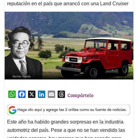
reputación en el país que arrancó con una Land Cruiser
W
F
X
L
E
T
Compártelo
h
a
i
m
h
a
c
n
a
r
t
e
k
i
e
Este año ha habido grandes sorpresas en la industria
s
b
e
l
a
automotriz del país. Pese a que no se han vendido las
A
o
d
d