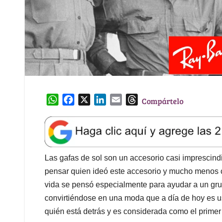
W
F
X
L
E
T
Compártelo
h
a
i
m
h
a
c
n
a
r
t
e
k
i
e
s
b
e
l
a
A
o
d
d
Las gafas de sol son un accesorio casi imprescind
p
o
I
s
pensar quien ideó este accesorio y mucho menos 
p
k
n
vida se pensó especialmente para ayudar a un gr
convirtiéndose en una moda que a día de hoy es 
quién está detrás y es considerada como el primer