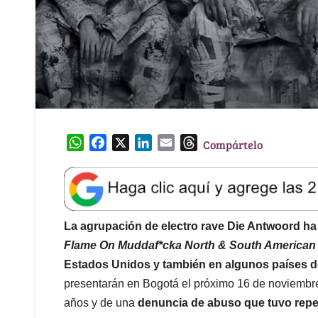
W
F
X
L
E
T
Compártelo
h
a
i
m
h
a
c
n
a
r
t
e
k
i
e
s
b
e
l
a
A
o
d
d
La agrupación de electro rave Die Antwoord ha 
p
o
I
s
Flame On Muddaf*cka North & South American
p
k
n
Estados Unidos y también en algunos países d
presentarán en Bogotá el próximo 16 de noviembre
años y de una
denuncia de abuso que tuvo rep