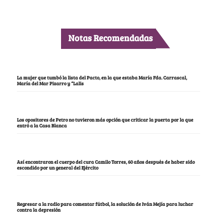
Notas Recomendadas
La mujer que tumbó la lista del Pacto, en la que estaba María Fda. Carrascal,
María del Mar Pizarro y “Lalis
Los opositores de Petro no tuvieron más opción que criticar la puerta por la que
entró a la Casa Blanca
Así encontraron el cuerpo del cura Camilo Torres, 60 años después de haber sido
escondido por un general del Ejército
Regresar a la radio para comentar fútbol, la solución de Iván Mejía para luchar
contra la depresión