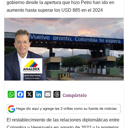
gobierno desde la apertura que hizo Petro han ido en
aumento hasta superar los USD 885 en el 2024
W
F
X
L
E
T
Compártelo
h
a
i
m
h
a
c
n
a
r
t
e
k
i
e
El restablecimiento de las relaciones diplomáticas entre
s
b
e
l
a
Colombia y Venezuela en agosto de 2022 y la posterior