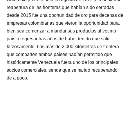
A
o
d
d
p
o
I
s
reapertura de las fronteras que habían sido cerradas
p
k
n
desde 2015 fue una oportunidad de oro para decenas de
empresas colombianas que vieron la oportunidad para,
bien sea comenzar a mandar sus productos al vecino
país o regresar tras años de haber tenido que salir
forzosamente. Los más de 2.000 kilómetros de frontera
que comparten ambos países habían permitido que
históricamente Venezuela fuera uno de los principales
socios comerciales, senda que se ha ido recuperando
de a poco.