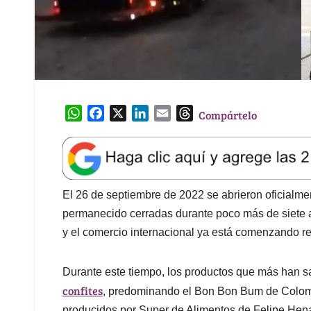
W
F
X
L
E
T
Compártelo
h
a
i
m
h
a
c
n
a
r
t
e
k
i
e
s
b
e
l
a
A
o
d
d
El 26 de septiembre de 2022 se abrieron oficialm
p
o
I
s
permanecido cerradas durante poco más de siete a
p
k
n
y el comercio internacional ya está comenzando r
Durante este tiempo, los productos que más han s
confites
, predominando el Bon Bon Bum de Colom
producidos por Super de Alimentos de Felipe Hena