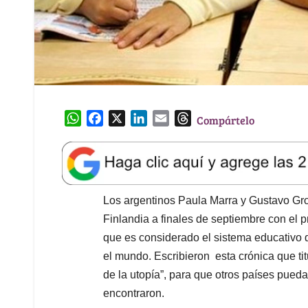
W
F
X
L
E
T
Compártelo
h
a
i
m
h
a
c
n
a
r
t
e
k
i
e
s
b
e
l
a
A
o
d
d
Los argentinos Paula Marra y Gustavo Gro
p
o
I
s
Finlandia a finales de septiembre con el 
p
k
n
que es considerado el sistema educativo 
el mundo. Escribieron esta crónica que tit
de la utopía”, para que otros países pued
encontraron.