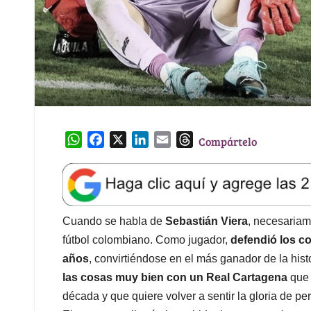
W
F
X
L
E
T
Compártelo
h
a
i
m
h
a
c
n
a
r
t
e
k
i
e
s
b
e
l
a
A
o
d
d
Cuando se habla de
Sebastián Viera
, necesariam
p
o
I
s
fútbol colombiano. Como jugador,
defendió los co
p
k
n
años
, convirtiéndose en el más ganador de la hist
las cosas muy bien con un Real Cartagena
que 
década y que quiere volver a sentir la gloria de pe