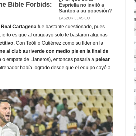
l Real Cartagena
fue bastante cuestionado, pues
1
 cierto es que al uruguayo solo le bastaron algunas
titivo.
Con Teófilo Gutiérrez como su líder en la
1
ene al club auriverde con medio pie en la final de
1
ota o empate de Llaneros), entonces pasaría a
pelear
entrenador había logrado desde que el equipo cayó a
1
1
1
1
1
1
1