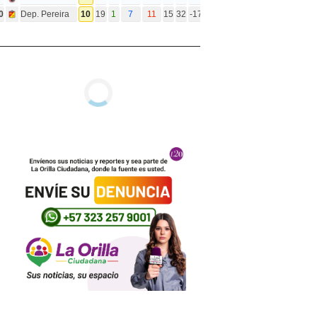
0
Dep. Pereira
10
19
1
7
11
15
32
-17