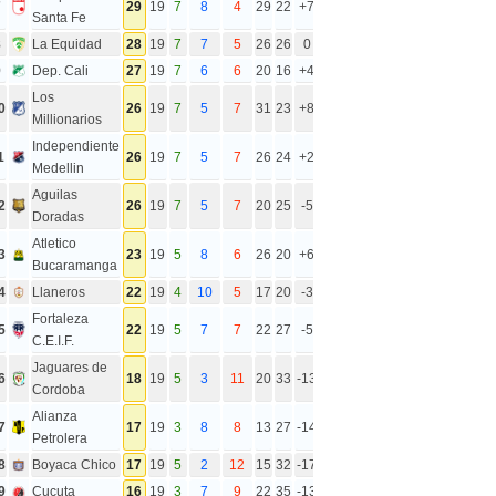
7
29
19
7
8
4
29
22
+7
Santa Fe
8
La Equidad
28
19
7
7
5
26
26
0
9
Dep. Cali
27
19
7
6
6
20
16
+4
Los
0
26
19
7
5
7
31
23
+8
Millionarios
Independiente
1
26
19
7
5
7
26
24
+2
Medellin
Aguilas
2
26
19
7
5
7
20
25
-5
Doradas
Atletico
3
23
19
5
8
6
26
20
+6
Bucaramanga
4
Llaneros
22
19
4
10
5
17
20
-3
Fortaleza
5
22
19
5
7
7
22
27
-5
C.E.I.F.
Jaguares de
6
18
19
5
3
11
20
33
-13
Cordoba
Alianza
7
17
19
3
8
8
13
27
-14
Petrolera
8
Boyaca Chico
17
19
5
2
12
15
32
-17
9
Cucuta
16
19
3
7
9
22
35
-13