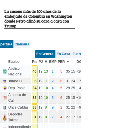
La casona más de 100 años de la
embajada de Colombia en Washington
donde Petro afinó su cara a cara con
Trump
pertura
Clausura
En General
En Casa
Fuera
#
Equipo
Pts
PJ
V
EMP
PER
+
-
DG
Atletico
1
40
19
13
1
5
35
15
+20
Nacional
2
Junior FC
35
19
11
2
6
31
24
+7
3
Dep. Pasto
34
19
10
4
5
29
25
+4
America de
4
33
19
10
3
6
25
15
+10
Cali
5
Once Caldas
33
19
8
9
2
31
22
+9
Deportes
6
31
19
8
7
4
27
17
+10
Tolima
Independiente