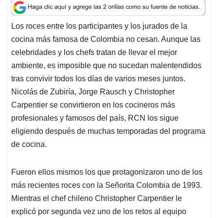
a
c
n
a
r
t
e
k
i
e
Los roces entre los participantes y los jurados de la
s
b
e
l
a
cocina más famosa de Colombia no cesan. Aunque las
A
o
d
d
p
o
I
s
celebridades y los chefs tratan de llevar el mejor
p
k
n
ambiente, es imposible que no sucedan malentendidos
tras convivir todos los días de varios meses juntos.
Nicolás de Zubiría, Jorge Rausch y Christopher
Carpentier se convirtieron en los cocineros más
profesionales y famosos del país, RCN los sigue
eligiendo después de muchas temporadas del programa
de cocina.
Fueron ellos mismos los que protagonizaron uno de los
más recientes roces con la Señorita Colombia de 1993.
Mientras el chef chileno Christopher Carpentier le
explicó por segunda vez uno de los retos al equipo