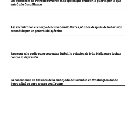
Los opositores de Petro no tuvieron más opción que criticar la puerta por la que
entró a la Casa Blanca
Así encontraron el cuerpo del cura Camilo Torres, 60 años después de haber sido
escondido por un general del Ejército
Regresar a la radio para comentar fútbol, la solución de Iván Mejía para luchar
contra la depresión
La casona más de 100 años de la embajada de Colombia en Washington donde
Petro afinó su cara a cara con Trump