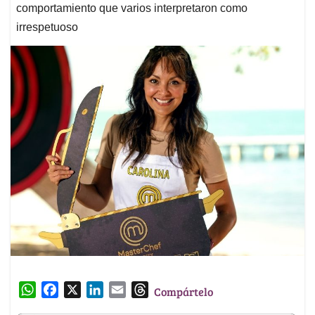
comportamiento que varios interpretaron como
irrespetuoso
W
F
X
L
E
T
Compártelo
h
a
i
m
h