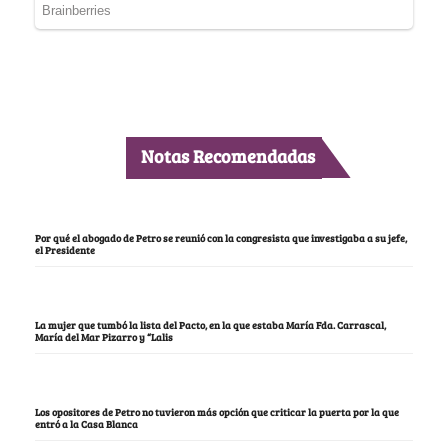
Notas Recomendadas
Por qué el abogado de Petro se reunió con la congresista que investigaba a su jefe,
el Presidente
La mujer que tumbó la lista del Pacto, en la que estaba María Fda. Carrascal,
María del Mar Pizarro y “Lalis
Los opositores de Petro no tuvieron más opción que criticar la puerta por la que
entró a la Casa Blanca