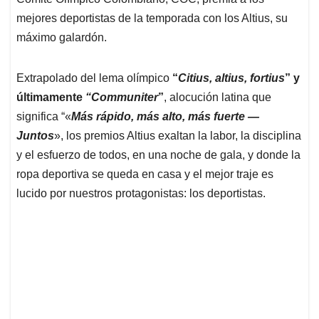
A
o
d
d
p
o
I
s
mejores deportistas de la temporada con los Altius, su
p
k
n
máximo galardón.
Extrapolado del lema olímpico
“
Citius, altius, fortius
” y
últimamente
“Communiter
”
, alocución latina que
significa “«
Más rápido, más alto, más fuerte —
Juntos
», los premios Altius exaltan la labor, la disciplina
y el esfuerzo de todos, en una noche de gala, y donde la
ropa deportiva se queda en casa y el mejor traje es
lucido por nuestros protagonistas: los deportistas.