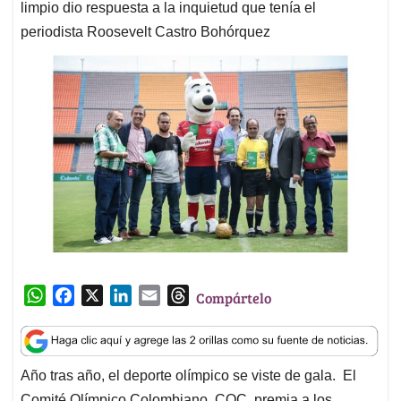
limpio dio respuesta a la inquietud que tenía el
periodista Roosevelt Castro Bohórquez
W
F
X
L
E
T
Compártelo
h
a
i
m
h
a
c
n
a
r
t
e
k
i
e
Año tras año, el deporte olímpico se viste de gala. El
s
b
e
l
a
Comité Olímpico Colombiano, COC, premia a los