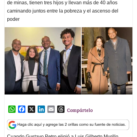
de minas, tienen tres hijos y llevan más de 40 años
caminando juntos entre la pobreza y el ascenso del
poder
W
F
X
L
E
T
Compártelo
h
a
i
m
h
a
c
n
a
r
t
e
k
i
e
Cuando Gustavo Petro eligió a Luis Gilberto Murillo