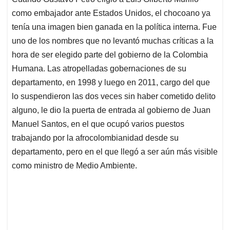
s
b
e
l
a
como embajador ante Estados Unidos, el chocoano ya
A
o
d
d
p
o
I
s
tenía una imagen bien ganada en la política interna. Fue
p
k
n
uno de los nombres que no levantó muchas críticas a la
hora de ser elegido parte del gobierno de la Colombia
Humana. Las atropelladas gobernaciones de su
departamento, en 1998 y luego en 2011, cargo del que
lo suspendieron las dos veces sin haber cometido delito
alguno, le dio la puerta de entrada al gobierno de Juan
Manuel Santos, en el que ocupó varios puestos
trabajando por la afrocolombianidad desde su
departamento, pero en el que llegó a ser aún más visible
como ministro de Medio Ambiente.