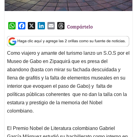
W
F
X
L
E
T
Compártelo
h
a
i
m
h
a
c
n
a
r
t
e
k
i
e
Como viajero y amante del turismo lanzo un S.O.S por el
s
b
e
l
a
Museo de Gabo en Zipaquirá que es presa del
A
o
d
d
p
o
I
s
abandono (basta con mirar su fachada descuidada y
p
k
n
llena de grafitis y la falta de elementos museales en su
interior que evoquen el paso de Gabo) y falta de
políticas públicas coherentes que no dan la talla con la
estatura y prestigio de la memoria del Nobel
colombiano.
El Premio Nobel de Literatura colombiano Gabriel
García Márquez estudió su bachillerato como interno en