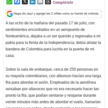
W
F
X
L
E
T
Compártelo
h
a
i
m
h
a
c
n
a
r
t
e
k
i
e
A las ocho de la mañana del pasado 17 de julio, con
s
b
e
l
a
sentimientos encontrados en un aeropuerto de
A
o
d
d
p
o
I
s
Norteamérica, dejaba a un ser querido y regresaba a mi
p
k
n
patria para la fiesta de la Independencia; debía alistar la
bandera de Colombia para lucirla en la puerta de mi
casa.
Sobre la sala de embarque, cerca de 250 personas en
su mayoría colombianos, con alborozo hacían una larga
fila para abordar el avión. Empleados de la aerolínea
avisaban por altavoces que no era necesario hacer tan
pronto la fila, que podían sentarse y relajarse durante
veinte minutos más antes de abordar el vuelo, llamarían