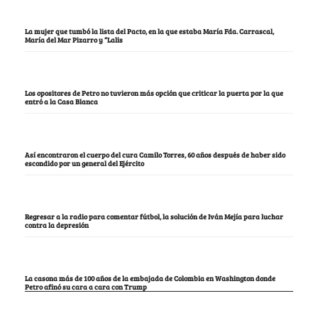
La mujer que tumbó la lista del Pacto, en la que estaba María Fda. Carrascal,
María del Mar Pizarro y “Lalis
Los opositores de Petro no tuvieron más opción que criticar la puerta por la que
entró a la Casa Blanca
Así encontraron el cuerpo del cura Camilo Torres, 60 años después de haber sido
escondido por un general del Ejército
Regresar a la radio para comentar fútbol, la solución de Iván Mejía para luchar
contra la depresión
La casona más de 100 años de la embajada de Colombia en Washington donde
Petro afinó su cara a cara con Trump