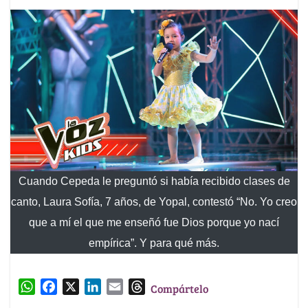
Cuando Cepeda le preguntó si había recibido clases de
canto, Laura Sofía, 7 años, de Yopal, contestó “No. Yo creo
que a mí el que me enseñó fue Dios porque yo nací
empírica”. Y para qué más.
W
F
X
L
E
T
Compártelo
h
a
i
m
h