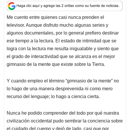
a
c
n
a
r
t
e
k
i
e
Me cuento entre quienes casi nunca prenden el
s
b
e
l
a
televisor. Aunque disfruto mucho algunas series y
A
o
d
d
p
o
I
s
algunos documentales, por lo general prefiero destinar
p
k
n
ese tiempo a la lectura. El estado de intimidad que se
logra con la lectura me resulta inigualable y siento que
el grado de interactividad que se alcanza es el mejor
gimnasio de la mente que existe sobre la Tierra.
Y cuando empleo el término “gimnasio de la mente” no
lo hago de una manera desprevenida ni como mero
recurso del lenguaje; lo hago a ciencia cierta.
Nunca he podido comprender del todo por qué nuestra
civilización occidental pudo sembrar la conciencia sobre
el cuidado del cuerpo y dejó de lado, casi que por