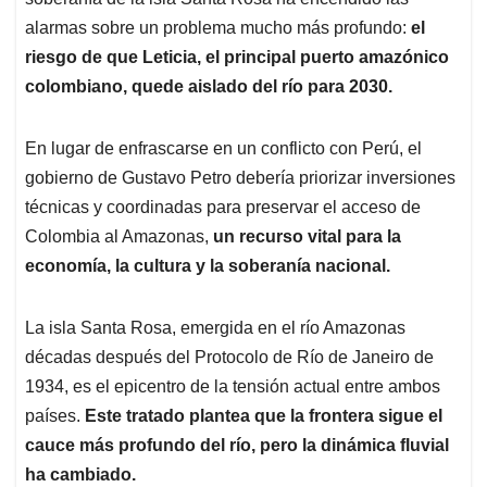
A
o
d
d
p
o
I
s
alarmas sobre un problema mucho más profundo:
el
p
k
n
riesgo de que Leticia, el principal puerto amazónico
colombiano, quede aislado del río para 2030.
En lugar de enfrascarse en un conflicto con Perú, el
gobierno de Gustavo Petro debería priorizar inversiones
técnicas y coordinadas para preservar el acceso de
Colombia al Amazonas,
un recurso vital para la
economía, la cultura y la soberanía nacional.
La isla Santa Rosa, emergida en el río Amazonas
décadas después del Protocolo de Río de Janeiro de
1934, es el epicentro de la tensión actual entre ambos
países.
Este tratado plantea que la frontera sigue el
cauce más profundo del río, pero la dinámica fluvial
ha cambiado.