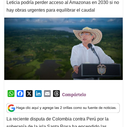
Leticia podría perder acceso al Amazonas en 2030 si no
hay obras urgentes para equilibrar el caudal
W
F
X
L
E
T
Compártelo
h
a
i
m
h
a
c
n
a
r
t
e
k
i
e
La reciente disputa de Colombia contra Perú por la
s
b
e
l
a
soberanía de la isla Santa Rosa ha encendido las