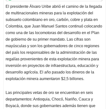
t
e
k
i
e
El presidente Álvaro Uribe abrió el camino de la llegada
s
b
e
l
a
de multinacionales mineras para la explotación del
A
o
d
d
p
o
I
s
subsuelo colombiano en oro, carbón, cobre y plata en
p
k
n
Colombia, que Juan Manuel Santos continuó colocando
como una de las locomotoras del desarrollo en el Plan
de gobierno de su primer mandato. Las cifras son
mayúsculas y son los gobernadores de cinco regiones
del país los responsables de la administración de las
regalías provenientes de esta explotación minera para
inversión en proyectos de infraestructura, educación y
desarrollo agrícola. El año pasado los dineros de la
explotación minera aumentaron $2,5 billones.
Las principales vetas de oro se encuentran en seis
departamentos: Antioquia, Chocó, Nariño, Cauca y
Boyacá, donde sus gobernantes además tienen que