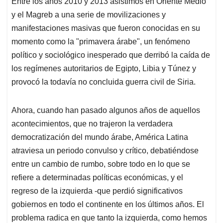
Entre los años 2010 y 2013 asistimos en Oriente Medio
s
b
e
l
a
y el Magreb a una serie de movilizaciones y
A
o
d
d
p
o
I
s
manifestaciones masivas que fueron conocidas en su
p
k
n
momento como la "primavera árabe", un fenómeno
político y sociológico inesperado que derribó la caída de
los regímenes autoritarios de Egipto, Libia y Túnez y
provocó la todavía no concluida guerra civil de Siria.
Ahora, cuando han pasado algunos años de aquellos
acontecimientos, que no trajeron la verdadera
democratización del mundo árabe, América Latina
atraviesa un periodo convulso y crítico, debatiéndose
entre un cambio de rumbo, sobre todo en lo que se
refiere a determinadas políticas económicas, y el
regreso de la izquierda -que perdió significativos
gobiernos en todo el continente en los últimos años. El
problema radica en que tanto la izquierda, como hemos