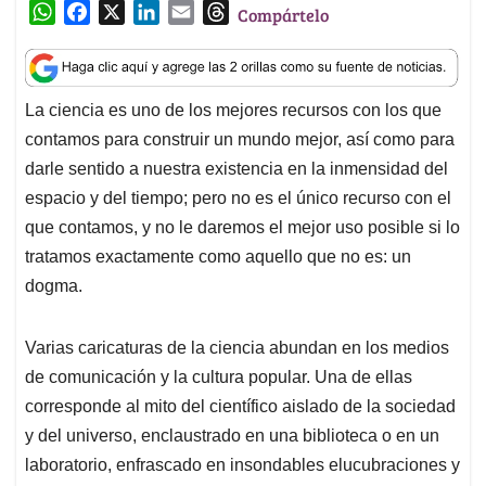
W
F
X
L
E
T
Compártelo
h
a
i
m
h
a
c
n
a
r
t
e
k
i
e
La ciencia es uno de los mejores recursos con los que
s
b
e
l
a
contamos para construir un mundo mejor, así como para
A
o
d
d
p
o
I
s
darle sentido a nuestra existencia en la inmensidad del
p
k
n
espacio y del tiempo; pero no es el único recurso con el
que contamos, y no le daremos el mejor uso posible si lo
tratamos exactamente como aquello que no es: un
dogma.
Varias caricaturas de la ciencia abundan en los medios
de comunicación y la cultura popular. Una de ellas
corresponde al mito del científico aislado de la sociedad
y del universo, enclaustrado en una biblioteca o en un
laboratorio, enfrascado en insondables elucubraciones y