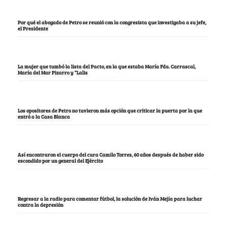
Por qué el abogado de Petro se reunió con la congresista que investigaba a su jefe,
el Presidente
La mujer que tumbó la lista del Pacto, en la que estaba María Fda. Carrascal,
María del Mar Pizarro y “Lalis
Los opositores de Petro no tuvieron más opción que criticar la puerta por la que
entró a la Casa Blanca
Así encontraron el cuerpo del cura Camilo Torres, 60 años después de haber sido
escondido por un general del Ejército
Regresar a la radio para comentar fútbol, la solución de Iván Mejía para luchar
contra la depresión