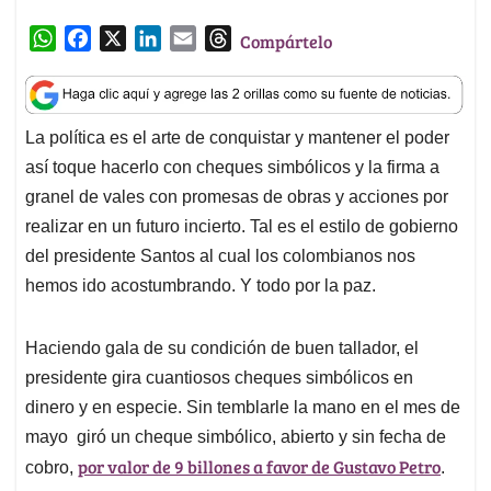
W
F
X
L
E
T
Compártelo
h
a
i
m
h
a
c
n
a
r
t
e
k
i
e
La política es el arte de conquistar y mantener el poder
s
b
e
l
a
así toque hacerlo con cheques simbólicos y la firma a
A
o
d
d
p
o
I
s
granel de vales con promesas de obras y acciones por
p
k
n
realizar en un futuro incierto. Tal es el estilo de gobierno
del presidente Santos al cual los colombianos nos
hemos ido acostumbrando. Y todo por la paz.
Haciendo gala de su condición de buen tallador, el
presidente gira cuantiosos cheques simbólicos en
dinero y en especie. Sin temblarle la mano en el mes de
mayo giró un cheque simbólico, abierto y sin fecha de
por valor de 9 billones a favor de Gustavo Petro
cobro,
.