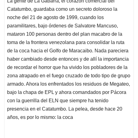
La gente de La Gabarra, el corazón comercial del
s
b
e
l
a
Catatumbo, guardaba como un secreto doloroso la
A
o
d
d
p
o
I
s
noche del 21 de agosto de 1999, cuando los
p
k
n
paramilitares, bajo órdenes de Salvatore Mancuso,
mataron 100 personas dentro del plan macabro de la
toma de la frontera venezolana para consolidar la ruta
de la coca hacia el Golfo de Maracaibo. Nada pareciera
haber cambiado desde entonces y de allí la importancia
de recordar el horror que ha vivido los pobladores de la
zona atrapado en el fuego cruzado de todo tipo de grupo
armado. Ahora los enfrentados los residuos de Megateo,
bajo la chapa de EPL y ahora comandados por Pácora
con la guerrilla del ELN que siempre ha tenido
presencia en el Catatumbo. La pelea, desde hace 20
años, es por lo mismo: la coca