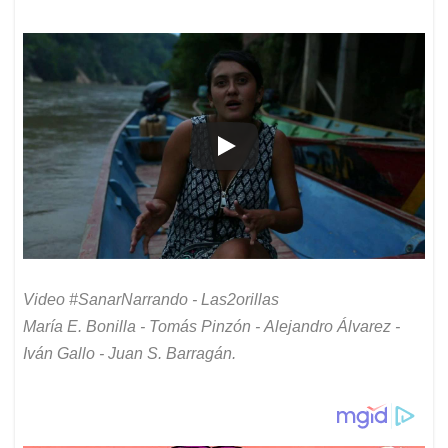
Video #SanarNarrando - Las2orillas
María E. Bonilla - Tomás Pinzón - Alejandro Álvarez -
Iván Gallo - Juan S. Barragán.