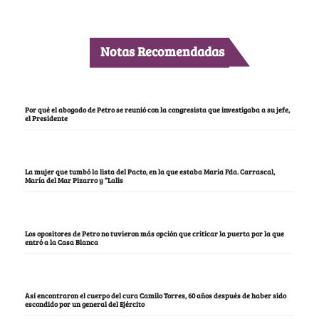
Notas Recomendadas
Por qué el abogado de Petro se reunió con la congresista que investigaba a su jefe,
el Presidente
La mujer que tumbó la lista del Pacto, en la que estaba María Fda. Carrascal,
María del Mar Pizarro y “Lalis
Los opositores de Petro no tuvieron más opción que criticar la puerta por la que
entró a la Casa Blanca
Así encontraron el cuerpo del cura Camilo Torres, 60 años después de haber sido
escondido por un general del Ejército