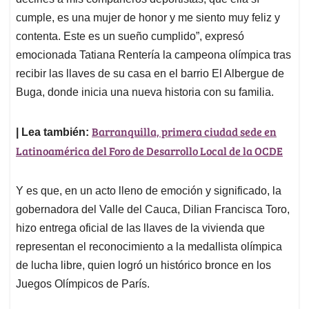
A
o
d
d
p
o
I
s
cumple, es una mujer de honor y me siento muy feliz y
p
k
n
contenta. Este es un sueño cumplido”, expresó
emocionada Tatiana Rentería la campeona olímpica tras
recibir las llaves de su casa en el barrio El Albergue de
Buga, donde inicia una nueva historia con su familia.
Barranquilla, primera ciudad sede en
| Lea también:
Latinoamérica del Foro de Desarrollo Local de la OCDE
Y es que, en un acto lleno de emoción y significado, la
gobernadora del Valle del Cauca, Dilian Francisca Toro,
hizo entrega oficial de las llaves de la vivienda que
representan el reconocimiento a la medallista olímpica
de lucha libre, quien logró un histórico bronce en los
Juegos Olímpicos de París.