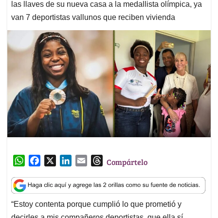
las llaves de su nueva casa a la medallista olímpica, ya
van 7 deportistas vallunos que reciben vivienda
W
F
X
L
E
T
Compártelo
h
a
i
m
h
a
c
n
a
r
t
e
k
i
e
“Estoy contenta porque cumplió lo que prometió y
s
b
e
l
a
decirles a mis compañeros deportistas, que ella sí