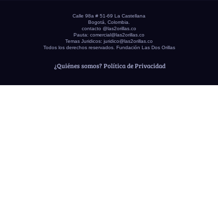
Calle 98a # 51-69 La Castellana
Bogotá, Colombia.
contacto @las2orillas.co
Pauta:
comercial@las2orillas.co
Temas Juridicos:
juridico@las2orillas.co
Todos los derechos reservados. Fundación Las Dos Orillas
¿Quiénes somos?
Política de Privacidad