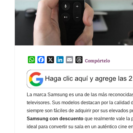
W
F
X
L
E
T
Compártelo
h
a
i
m
h
a
c
n
a
r
t
e
k
i
e
s
b
e
l
a
A
o
d
d
La marca Samsung es una de las más reconocidas y
p
o
I
s
televisores. Sus modelos destacan por la calidad d
p
k
n
siempre son fáciles de adquirir por sus elevados p
Samsung con descuento
que realmente vale la 
ideal para convertir su sala en un auténtico cine e