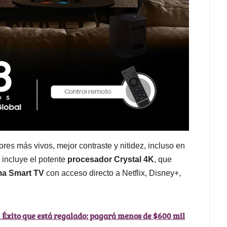
ores más vivos, mejor contraste y nitidez, incluso en
incluye el potente
procesador Crystal 4K
, que
ma Smart TV
con acceso directo a Netflix, Disney+,
l Éxito que está regalado; pagará menos de $600 mil