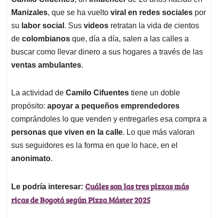
A
o
d
d
p
o
I
s
Manizales
, que se ha vuelto
viral en redes sociales
por
p
k
n
su
labor social
. Sus
videos
retratan la vida de cientos
de
colombianos
que, día a día, salen a las calles a
buscar como llevar dinero a sus hogares a través de las
ventas ambulantes
.
La actividad de
Camilo Cifuentes
tiene un doble
propósito:
apoyar a pequeños emprendedores
comprándoles lo que venden y entregarles esa compra a
personas que viven en la calle
. Lo que más valoran
sus seguidores es la forma en que lo hace, en el
anonimato
.
Cuáles son las tres pizzas más
Le podría interesar:
ricas de Bogotá según Pizza Máster 2025