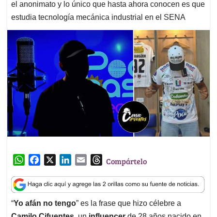
el anonimato y lo único que hasta ahora conocen es que
estudia tecnología mecánica industrial en el SENA
W
F
X
L
E
T
Compártelo
h
a
i
m
h
a
c
n
a
r
t
e
k
i
e
“
Yo afán no tengo
” es la frase que hizo célebre a
s
b
e
l
a
Camilo Cifuentes
, un
influencer
de 28 años nacido en