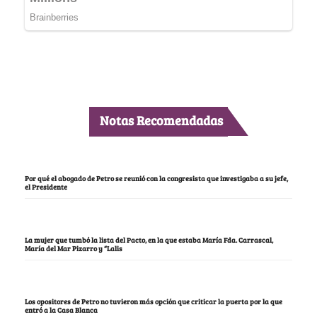
Notas Recomendadas
Por qué el abogado de Petro se reunió con la congresista que investigaba a su jefe,
el Presidente
La mujer que tumbó la lista del Pacto, en la que estaba María Fda. Carrascal,
María del Mar Pizarro y “Lalis
Los opositores de Petro no tuvieron más opción que criticar la puerta por la que
entró a la Casa Blanca