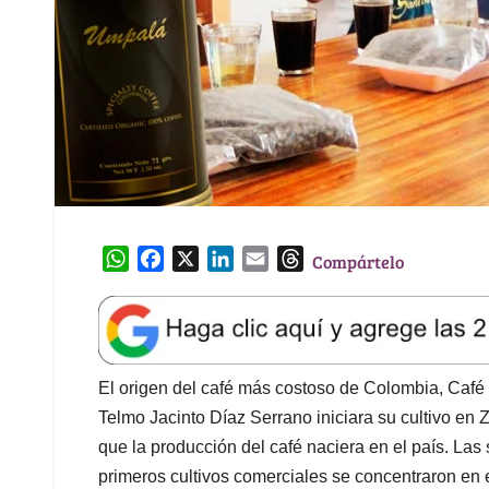
W
F
X
L
E
T
Compártelo
h
a
i
m
h
a
c
n
a
r
t
e
k
i
e
s
b
e
l
a
A
o
d
d
El origen del café más costoso de Colombia, Caf
p
o
I
s
Telmo Jacinto Díaz Serrano iniciara su cultivo e
p
k
n
que la producción del café naciera en el país. Las
primeros cultivos comerciales se concentraron en e