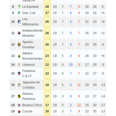
Santa Fe
8
La Equidad
28
19
7
7
5
26
26
0
9
Dep. Cali
27
19
7
6
6
20
16
+4
Los
10
26
19
7
5
7
31
23
+8
Millionarios
Independiente
11
26
19
7
5
7
26
24
+2
Medellin
Aguilas
12
26
19
7
5
7
20
25
-5
Doradas
Atletico
13
23
19
5
8
6
26
20
+6
Bucaramanga
14
Llaneros
22
19
4
10
5
17
20
-3
Fortaleza
15
22
19
5
7
7
22
27
-5
C.E.I.F.
Jaguares de
16
18
19
5
3
11
20
33
-13
Cordoba
Alianza
17
17
19
3
8
8
13
27
-14
Petrolera
18
Boyaca Chico
17
19
5
2
12
15
32
-17
19
Cucuta
16
19
3
7
9
22
35
-13