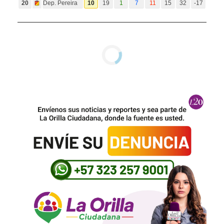
20
Dep. Pereira
10
19
1
7
11
15
32
-17