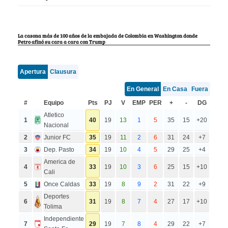
La casona más de 100 años de la embajada de Colombia en Washington donde
Petro afinó su cara a cara con Trump
Apertura
Clausura
En General
En Casa
Fuera
#
Equipo
Pts
PJ
V
EMP
PER
+
-
DG
Atletico
1
40
19
13
1
5
35
15
+20
Nacional
2
Junior FC
35
19
11
2
6
31
24
+7
3
Dep. Pasto
34
19
10
4
5
29
25
+4
America de
4
33
19
10
3
6
25
15
+10
Cali
5
Once Caldas
33
19
8
9
2
31
22
+9
Deportes
6
31
19
8
7
4
27
17
+10
Tolima
Independiente
7
29
19
7
8
4
29
22
+7