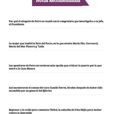
Notas Recomendadas
Por qué el abogado de Petro se reunió con la congresista que investigaba a su jefe,
el Presidente
La mujer que tumbó la lista del Pacto, en la que estaba María Fda. Carrascal,
María del Mar Pizarro y “Lalis
Los opositores de Petro no tuvieron más opción que criticar la puerta por la que
entró a la Casa Blanca
Así encontraron el cuerpo del cura Camilo Torres, 60 años después de haber sido
escondido por un general del Ejército
Regresar a la radio para comentar fútbol, la solución de Iván Mejía para luchar
contra la depresión