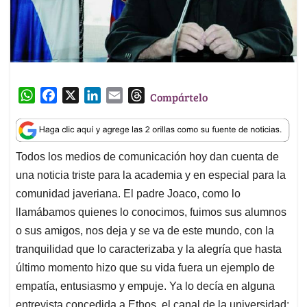
W
F
X
L
E
T
Compártelo
h
a
i
m
h
a
c
n
a
r
t
e
k
i
e
Todos los medios de comunicación hoy dan cuenta de
s
b
e
l
a
una noticia triste para la academia y en especial para la
A
o
d
d
p
o
I
s
comunidad javeriana. El padre Joaco, como lo
p
k
n
llamábamos quienes lo conocimos, fuimos sus alumnos
o sus amigos, nos deja y se va de este mundo, con la
tranquilidad que lo caracterizaba y la alegría que hasta
último momento hizo que su vida fuera un ejemplo de
empatía, entusiasmo y empuje. Ya lo decía en alguna
entrevista concedida a Ethos, el canal de la universidad: